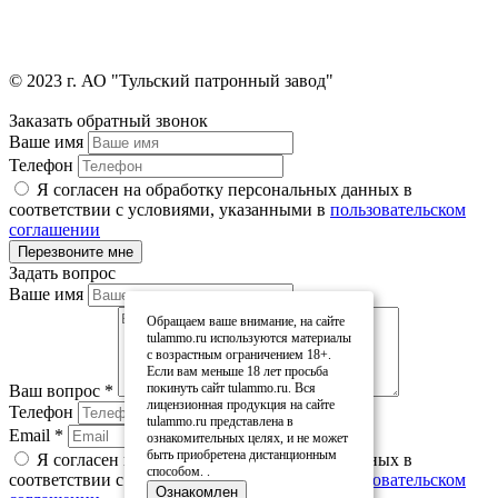
© 2023 г. АО "Тульский патронный завод"
Заказать обратный звонок
Ваше имя
Телефон
Я согласен на обработку персональных данных в
соответствии с условиями, указанными в
пользовательском
соглашении
Задать вопрос
Ваше имя
Обращаем ваше внимание, на сайте
tulammo.ru используются материалы
с возрастным ограничением 18+.
Если вам меньше 18 лет просьба
покинуть сайт tulammo.ru. Вся
Ваш вопрос
*
лицензионная продукция на сайте
Телефон
tulammo.ru представлена в
Email
*
ознакомительных целях, и не может
быть приобретена дистанционным
Я согласен на обработку персональных данных в
способом. .
соответствии с условиями, указанными в
пользовательском
Ознакомлен